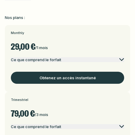
– Contexte macro, fondamental et géopolitique intégré

– Scénarios clairs, hiérarchisés, sans sur-trading

– Signaux précis (1 entrée, 1 stop, 1 objectif)

Nos plans :
Ici, pas de promesses irréalistes.

Pas de trading impulsif.

Monthly
Pas de copier-coller aveugle.

29,00 €
L’objectif : comprendre le marché, construire un cadre solide et 
/
1 mois
trader avec méthode, patience et cohérence.

Ce que comprend le forfait
Ce Cercle Privé s’adresse aux traders sérieux, prêts à respecter 
un process.
Obtenez un accès instantané
Trimestriel
79,00 €
/
3 mois
Ce que comprend le forfait