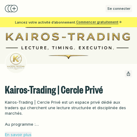
Se connecter
Commencer gratuitement
Lancez votre activité d’abonnement.
Kairos-Trading | Cercle Privé
Kairos-Trading | Cercle Privé est un espace privé dédié aux 
traders qui cherchent une lecture structurée et disciplinée des 
marchés.

Au programme :

– Analyses multi-timeframe (W1, D1, H4, M15, M5)

En savoir plus
– Lecture ICT / Smart Money complète
